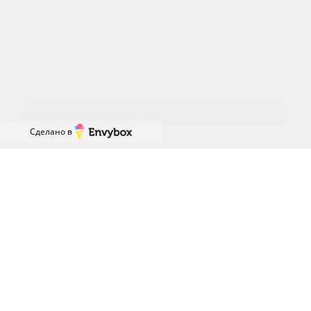
Политика обработки персональных
Cогласие на обработку персональных
данных
данных
Мы используем
файлы cookie
, чтобы улучшить сайт для
вас. Продолжая его просмотр, вы разрешаете
использование cookie.
Понятно
Сделано в
Главная