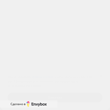
Оператор сайта
Мы используем
файлы cookie
, чтобы улучшить сайт для
вас. Продолжая его просмотр, вы разрешаете
ИП Шубных
использование cookie.
ИНН 325502806683
Понятно
ОГРНИП 316325600085756 от 01.08.2016 года
Сделано в
Медицинская лицензия