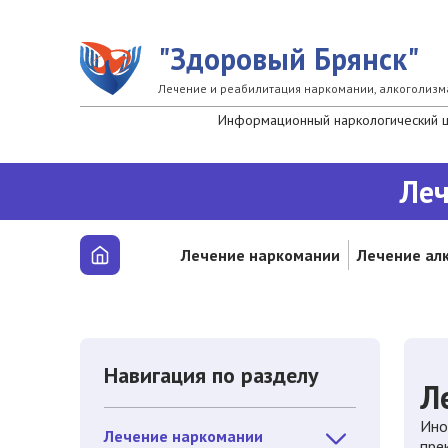
Перейти к основному содержанию
"Здоровый Брянск"
Лечение и реабилитация наркомании, алкоголизм
Информационный наркологический це
Леч
Лечение наркомании
Лечение ал
Навигация по разделу
Л
Ино
Лечение наркомании
пре