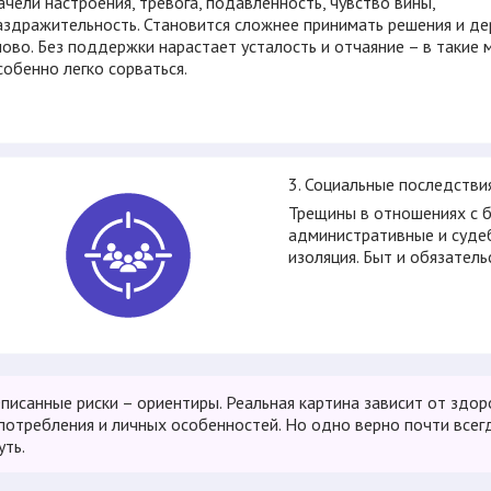
ачели настроения, тревога, подавленность, чувство вины,
аздражительность. Становится сложнее принимать решения и д
лово. Без поддержки нарастает усталость и отчаяние – в такие
собенно легко сорваться.
3. Социальные последстви
Трещины в отношениях с б
административные и судеб
изоляция. Быт и обязател
писанные риски – ориентиры. Реальная картина зависит от здор
потребления и личных особенностей. Но одно верно почти всегд
уть.