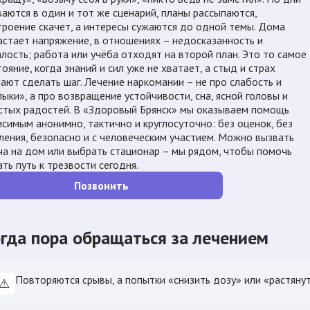
ваются в один и тот же сценарий, планы рассыпаются,
троение скачет, а интересы сужаются до одной темы. Дома
астает напряжение, в отношениях – недосказанность и
алость; работа или учёба отходят на второй план. Это то самое
тояние, когда знаний и сил уже не хватает, а стыд и страх
ают сделать шаг. Лечение наркомании – не про слабость и
лыки», а про возвращение устойчивости, сна, ясной головы и
стых радостей. В «Здоровый Брянск» мы оказываем помощь
исимым анонимно, тактично и круглосуточно: без оценок, без
ления, безопасно и с человеческим участием. Можно вызвать
ча на дом или выбрать стационар – мы рядом, чтобы помочь
ать путь к трезвости сегодня.
Позвонить
гда пора обращаться за лечением
Повторяются срывы, а попытки «снизить дозу» или «растяну
⚠