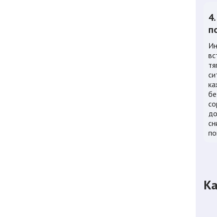
4
п
Ин
вс
тя
си
ка
бе
со
до
сн
по
Ка