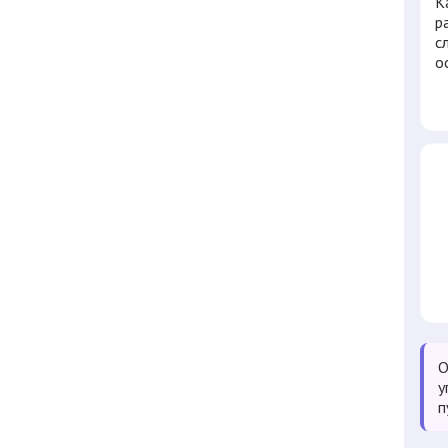
К
р
с
о
О
у
п