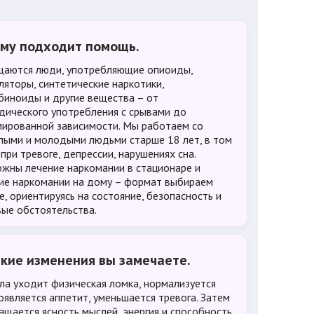
ому подходит помощь.
аются люди, употребляющие опиоиды,
ляторы, синтетические наркотики,
биноиды и другие вещества – от
дического употребления с срывами до
ированной зависимости. Мы работаем со
лыми и молодыми людьми старше 18 лет, в том
 при тревоге, депрессии, нарушениях сна.
жны лечение наркомании в стационаре и
ие наркомании на дому – формат выбираем
е, ориентируясь на состояние, безопасность и
ые обстоятельства.
акие изменения вы замечаете.
ла уходит физическая ломка, нормализуется
появляется аппетит, уменьшается тревога. Затем
ащается ясность мыслей, энергия и способность