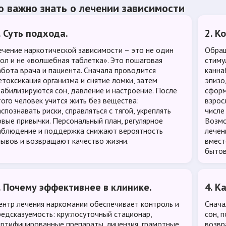
о важно знать о лечении зависимости
. Суть подхода.
2. К
ечение наркотической зависимости – это не один
Обращ
кол и не «волшебная таблетка». Это пошаговая
стиму
абота врача и пациента. Сначала проводится
канна
етоксикация организма и снятие ломки, затем
эпизо
табилизируются сон, давление и настроение. После
сформ
того человек учится жить без вещества:
взрос
спознавать риски, справляться с тягой, укреплять
числе
овые привычки. Персональный план, регулярное
Возмо
аблюдение и поддержка снижают вероятность
лечен
рывов и возвращают качество жизни.
вмест
бытов
. Почему эффективнее в клинике.
4. К
ентр лечения наркомании обеспечивает контроль и
Снача
редсказуемость: круглосуточный стационар,
сон, 
ертифицированные препараты, лицензия, грамотные
возвр