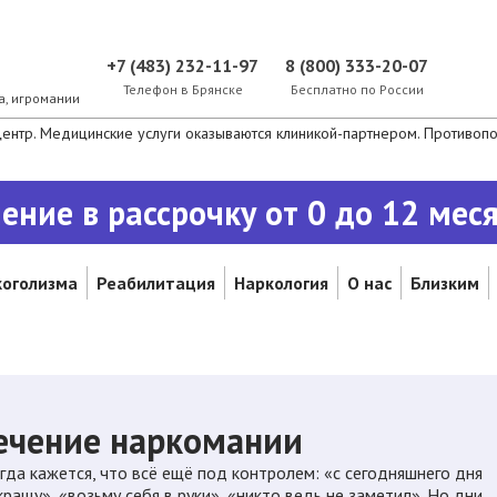
+7 (483) 232-11-97
8 (800) 333-20-07
Телефон в Брянске
Бесплатно по России
а, игромании
нтр. Медицинские услуги оказываются клиникой-партнером. Противопок
ение в рассрочку от 0 до 12 мес
коголизма
Реабилитация
Наркология
О нас
Близким
ечение наркомании
гда кажется, что всё ещё под контролем: «с сегодняшнего дня
кращу», «возьму себя в руки», «никто ведь не заметил». Но дни