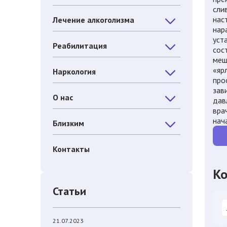
сли
нас
Лечение алкоголизма
нар
уст
Реабилитация
сос
меш
«яр
Наркология
про
зав
О нас
дав
вра
нач
Близким
Контакты
Ко
Статьи
21.07.2023