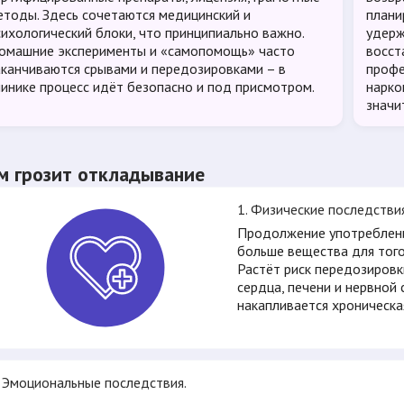
етоды. Здесь сочетаются медицинский и
плани
сихологический блоки, что принципиально важно.
удерж
омашние эксперименты и «самопомощь» часто
восст
аканчиваются срывами и передозировками – в
профе
линике процесс идёт безопасно и под присмотром.
нарко
значи
м грозит откладывание
1. Физические последстви
Продолжение употреблени
больше вещества для того
Растёт риск передозировк
сердца, печени и нервной 
накапливается хроническа
. Эмоциональные последствия.