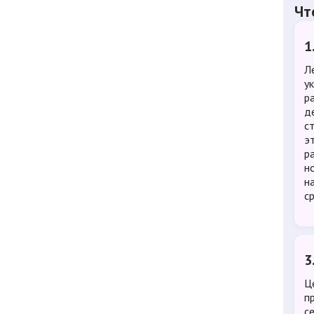
Чт
1
Л
у
р
д
с
э
ра
н
н
с
3
Ц
п
с