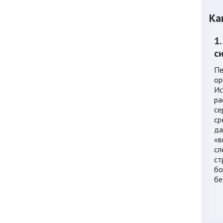
Ка
1
с
Пе
ор
Ис
ра
се
ср
да
«в
сл
ст
бо
бе