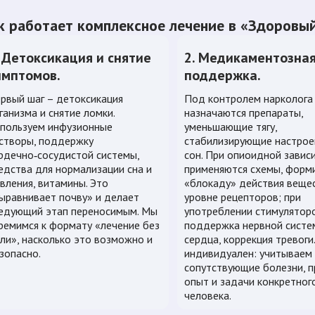
к работает комплексное лечение в «Здоровы
. Детоксикация и снятие
2. Медикаментозна
имптомов.
поддержка.
рвый шаг – детоксикация
Под контролем нарколога
ганизма и снятие ломки.
назначаются препараты,
пользуем инфузионные
уменьшающие тягу,
створы, поддержку
стабилизирующие настрое
рдечно‑сосудистой системы,
сон. При опиоидной завис
едства для нормализации сна и
применяются схемы, фор
вления, витамины. Это
«блокаду» действия веще
ыравнивает почву» и делает
уровне рецепторов; при
едующий этап переносимым. Мы
употреблении стимулятор
ремимся к формату «лечение без
поддержка нервной систе
ли», насколько это возможно и
сердца, коррекция тревог
зопасно.
индивидуален: учитываем 
сопутствующие болезни, 
опыт и задачи конкретног
человека.