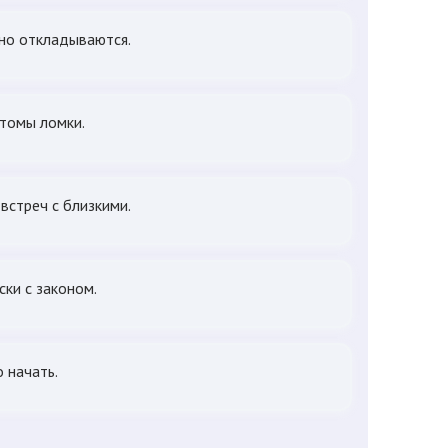
нно откладываются.
птомы ломки.
встреч с близкими.
ски с законом.
о начать.