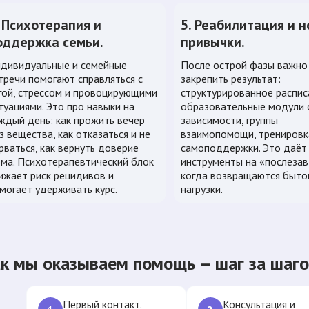
. Психотерапия и
5. Реабилитация и 
оддержка семьи.
привычки.
дивидуальные и семейные
После острой фазы важно
тречи помогают справляться с
закрепить результат:
гой, стрессом и провоцирующими
структурированное распис
туациями. Это про навыки на
образовательные модули 
ждый день: как прожить вечер
зависимости, группы
з вещества, как отказаться и не
взаимопомощи, тренировк
рваться, как вернуть доверие
самоподдержки. Это даёт
ма. Психотерапевтический блок
инструменты на «послезав
ижает риск рецидивов и
когда возвращаются быто
могает удерживать курс.
нагрузки.
к мы оказываем помощь – шаг за шаг
Первый контакт.
Консультация и