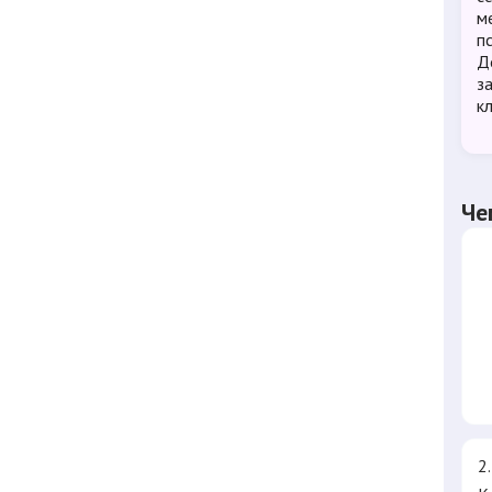
м
п
Д
з
к
Че
2