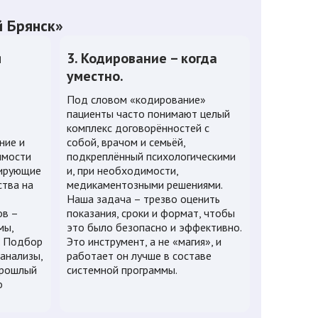
й Брянск»
я
3. Кодирование – когда
уместно.
Под словом «кодирование»
пациенты часто понимают целый
комплекс договорённостей с
ние и
собой, врачом и семьёй,
имости
подкреплённый психологическими
мирующие
и, при необходимости,
ства на
медикаментозными решениями.
Наша задача – трезво оценить
ов –
показания, сроки и формат, чтобы
мы,
это было безопасно и эффективно.
и. Подбор
Это инструмент, а не «магия», и
анализы,
работает он лучше в составе
прошлый
системной программы.
о