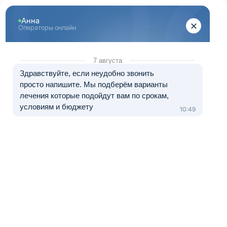
Перейти к основному содержанию
"Здоровый Брянск"
+7 (483) 232-11-97
8 (800) 333-20-07
Телефон в Брянске
Бесплатно по России
Перезвоните мне
Медицинские услуги оказываются клиникой-партнером.
Лечение в рассрочку от 0 до 12 месяцев
Как заставить зависимого лечиться?
Алкоголизм, как и
наркомания –
тяжело излечимые
болезни. Недуг не
только разрушает
организм
зависимого, но и