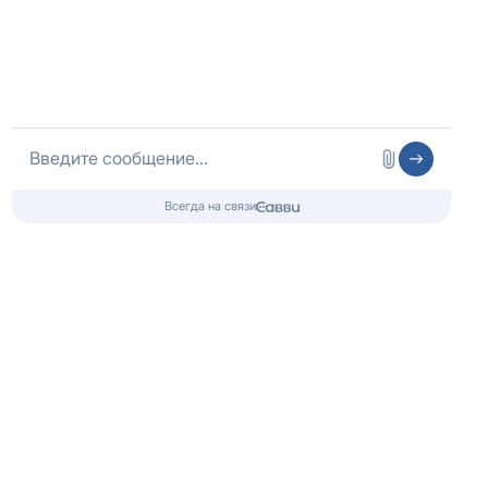
ОГРНИП 316325600085756 от 01.08.2016 года
Медицинская лицензия
Информационный наркологический центр.
Медицинские услуги оказываются клиникой-партнером.
Контакты 24/7
8 (800) 333-20-07
Бесплатно по России
+7 (483) 232-11-97
Телефон в Брянске
info@czm.su
Информационный наркологический центр. Мы подбираем программу и
организуем запись; медпроцедуры проводит клиника-партнёр.
Имеются противопоказания — консультация врача обязательна.
18+
Информация не является публичной офертой (ст. 437 ГК РФ).