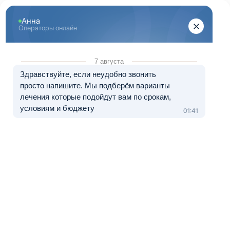
Перейти к основному содержанию
"Здоровый Брянск"
+7 (483) 232-11-97
8 (800) 333-20-07
Телефон в Брянске
Бесплатно по России
Перезвоните мне
Медицинские услуги оказываются клиникой-партнером.
Лечение в рассрочку от 0 до 12 месяцев
О центре "Здоровый Брянск"
Проблема
химической
зависимости – это
то заболевание,
которое
охватывает разные
слои населения. В